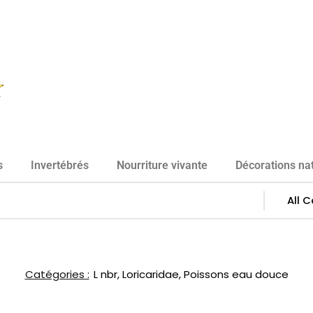
s
Invertébrés
Nourriture vivante
Décorations nat
Catégories :
L nbr
,
Loricaridae
,
Poissons eau douce