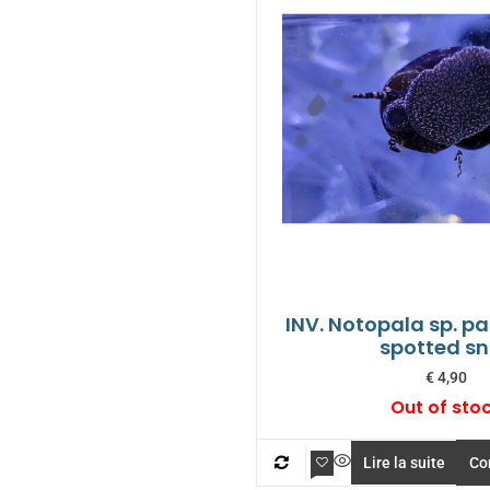
INV. Notopala sp. p
spotted sn
€
4,90
Out of sto
Lire la suite
Co