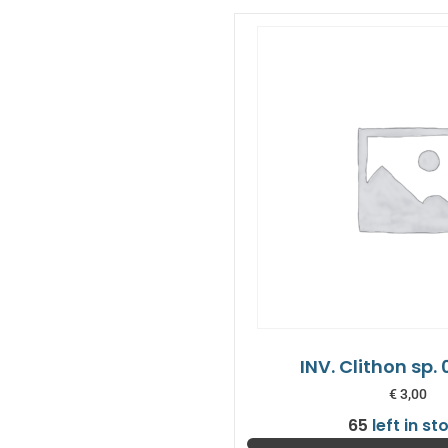
INV. Clithon sp.
€
3,00
65
left in st