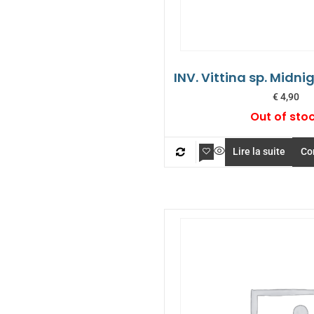
INV. Vittina sp. Midni
€
4,90
Out of sto
Lire la suite
Co