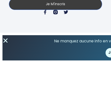
Je M'inscris
Ne manquez aucune info en vo
J