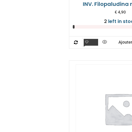
INV. Filopaludina
€
4,90
2
left in sto
Ajouter