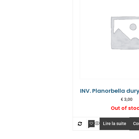
INV. Planorbella dur
€
3,00
Out of sto
Lire la suite
Co