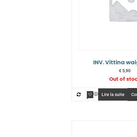
INV. Vittina wa
€
5,90
Out of sto
Lire la suite
Co