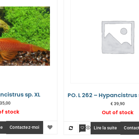
Ancistrus sp. XL
PO. L 262 – Hypancistrus
35,00
€
39,90
of stock
Out of stock
te
Contactez-moi
Lire la suite
Contac