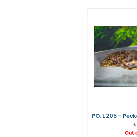
PO. L 205 – Pec
€
Out 