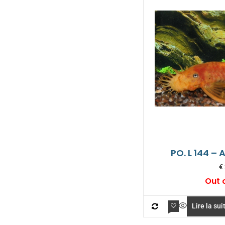
PO. L 144 – 
€
Out 
Lire la sui