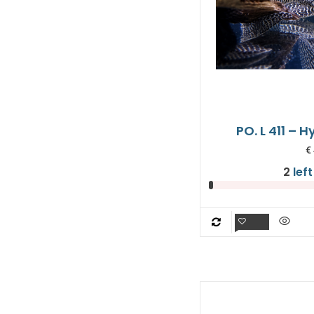
PO. L 411 – 
€
2
left