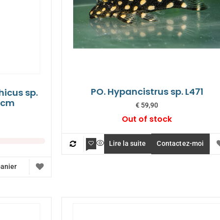
PO. Hypancistrus sp. L471
hicus sp.
12cm
€
59,90
Out of stock
Lire la suite
Contactez-moi
panier