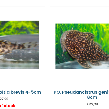
koltia brevis 4-5cm
PO. Pseudancistrus geni
8cm
27,90
€
59,90
of stock