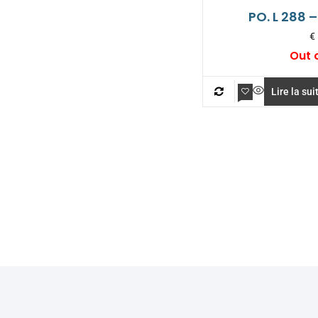
PO. L 288 –
€
Out 
Lire la sui