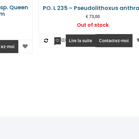
 sp. Queen
PO. L 235 – Pseudolithoxus anthr
cm
€
73,00
Out of stock
Lire la suite
Contactez-moi
tez-moi