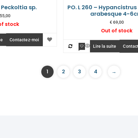
 Peckoltia sp.
PO. L 260 – Hypancistrus
arabesque 4-6
55,00
€
69,00
of stock
Out of stock
te
Contactez-moi
Lire la suite
Contac
1
2
3
4
→