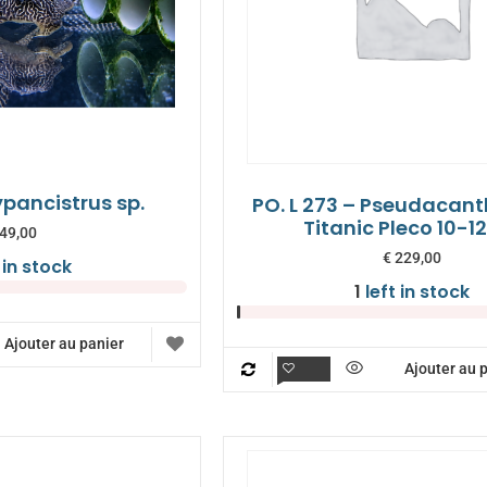
Hypancistrus sp.
PO. L 273 – Pseudacant
Titanic Pleco 10-
49,00
€
229,00
 in stock
1
left in stock
Ajouter au panier
Ajouter au 