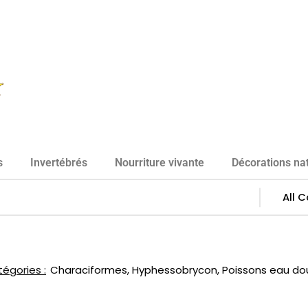
s
Invertébrés
Nourriture vivante
Décorations nat
égories :
Characiformes
,
Hyphessobrycon
,
Poissons eau do