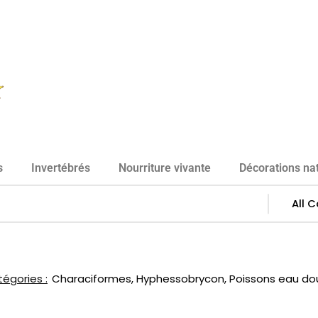
s
Invertébrés
Nourriture vivante
Décorations nat
égories :
Characiformes
,
Hyphessobrycon
,
Poissons eau do