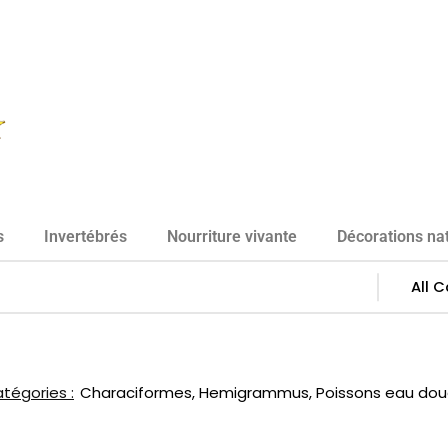
s
Invertébrés
Nourriture vivante
Décorations nat
tégories :
Characiformes
,
Hemigrammus
,
Poissons eau do