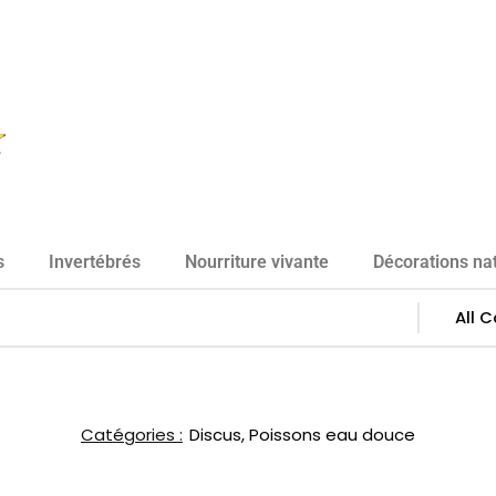
s
Invertébrés
Nourriture vivante
Décorations nat
Catégories :
Discus
,
Poissons eau douce