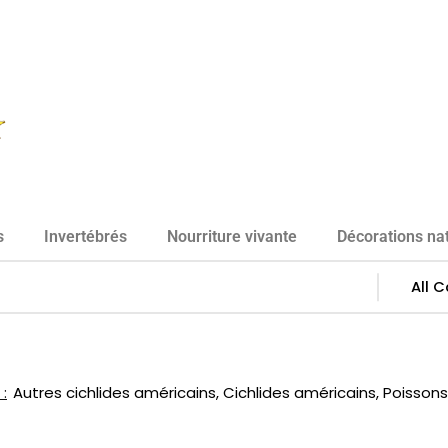
s
Invertébrés
Nourriture vivante
Décorations nat
:
Autres cichlides américains
,
Cichlides américains
,
Poisson