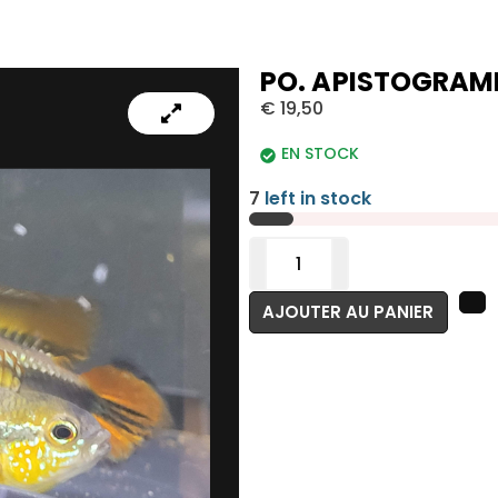
PO. APISTOGRAMM
€
19,50
EN STOCK
7
left in stock
AJOUTER AU PANIER