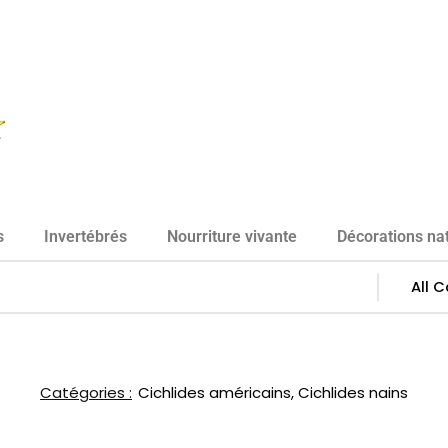
s
Invertébrés
Nourriture vivante
Décorations nat
Catégories :
Cichlides américains
,
Cichlides nains