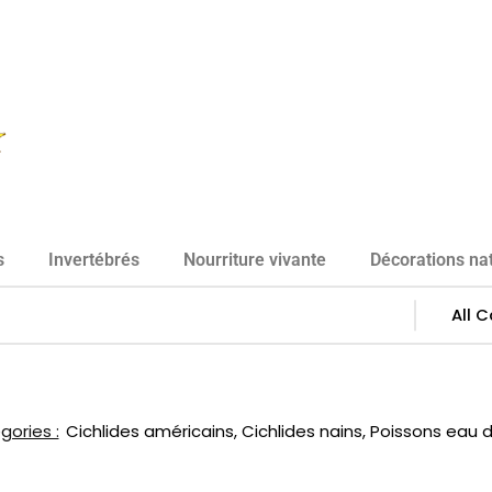
s
Invertébrés
Nourriture vivante
Décorations nat
ories :
Cichlides américains
,
Cichlides nains
,
Poissons eau 