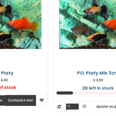
 Platy
PO. Platy Mix 3
4,50
€
3,90
of stock
20
left in stock
te
Contactez-moi
Ajouter au 