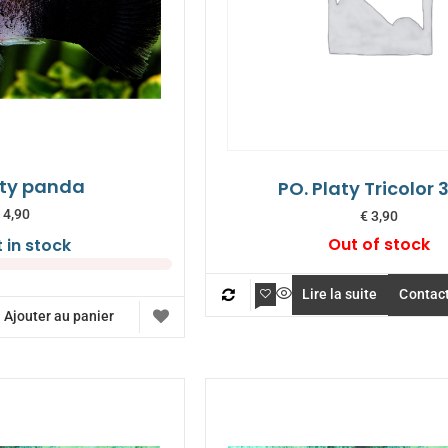
aty panda
PO. Platy Tricolor
4,90
€
3,90
Out of stock
t in stock
Lire la suite
Contac
Ajouter au panier