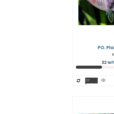
PO. Pl
€
32
lef