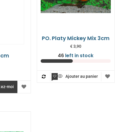
PO. Platy Mickey Mix 3cm
€
3,90
 3cm
46
left in stock
Ajouter au panier
tez-moi