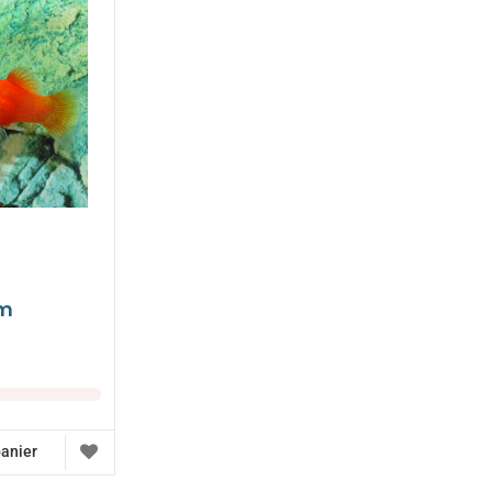
cm
panier