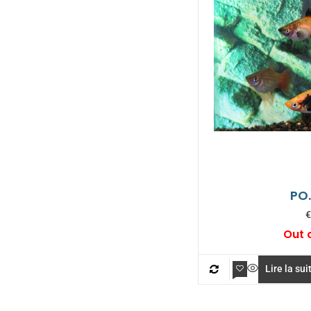
PO.
€
Out 
Lire la sui