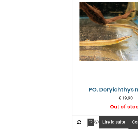
PO. Doryichthys 
€
19,90
Out of sto
Lire la suite
Co