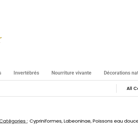
s
Invertébrés
Nourriture vivante
Décorations nat
Catégories :
Cypriniformes
,
Labeoninae
,
Poissons eau douc