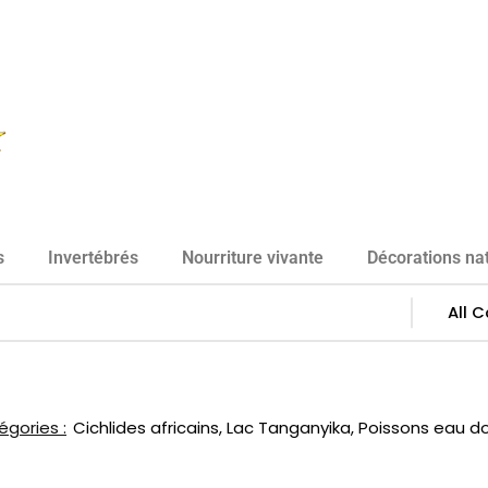
s
Invertébrés
Nourriture vivante
Décorations nat
gories :
Cichlides africains
,
Lac Tanganyika
,
Poissons eau d