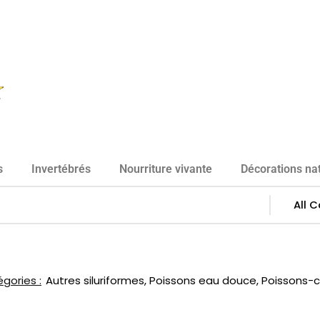
s
Invertébrés
Nourriture vivante
Décorations nat
gories :
Autres siluriformes
,
Poissons eau douce
,
Poissons-