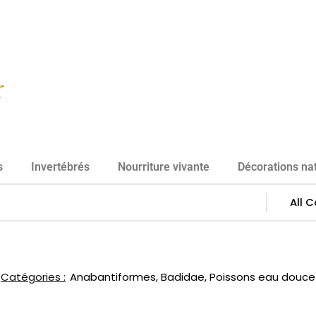
s
Invertébrés
Nourriture vivante
Décorations nat
Catégories :
Anabantiformes
,
Badidae
,
Poissons eau douce