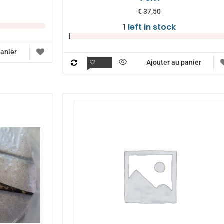
€
37,50
1
left in stock
panier
Ajouter au panier