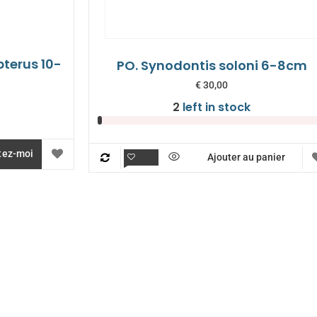
pterus 10-
PO. Synodontis soloni 6-8cm
€
30,00
2
left in stock
tez-moi
Ajouter au panier