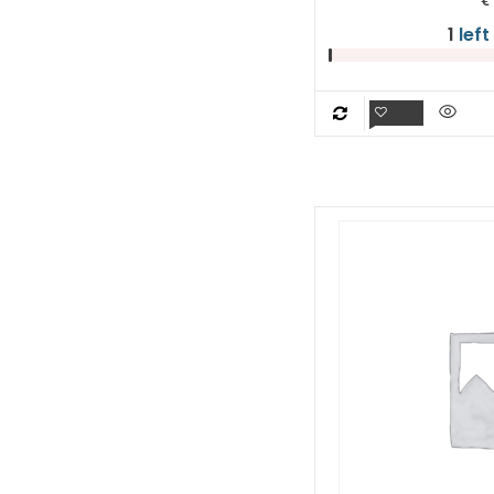
1
left