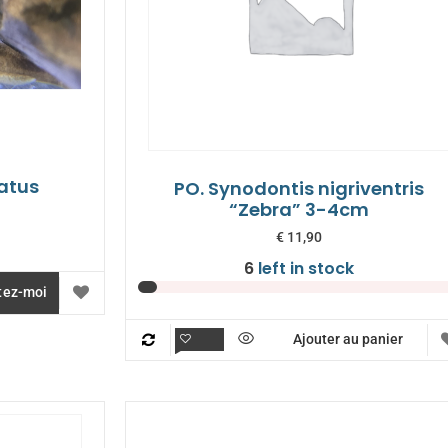
latus
PO. Synodontis nigriventris
“Zebra” 3-4cm
€
11,90
6
left in stock
tez-moi
Ajouter au panier