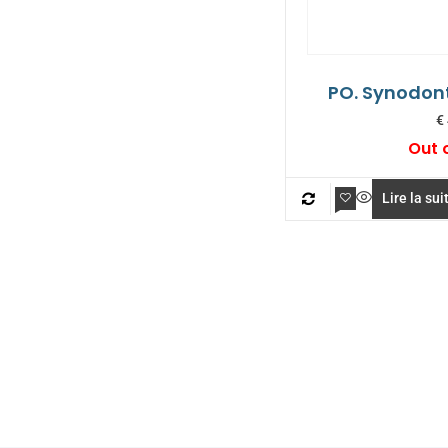
PO. Synodon
€
Out 
Lire la sui