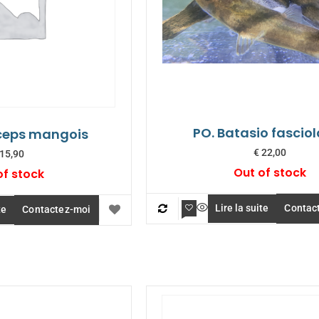
PO. Batasio fascio
ceps mangois
€
22,00
15,90
Out of stock
of stock
Lire la suite
Contac
te
Contactez-moi