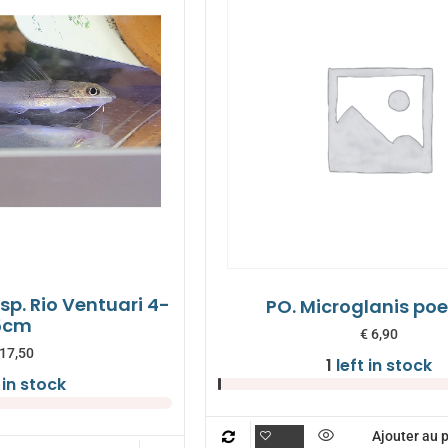
sp. Rio Ventuari 4-
PO. Microglanis poe
5cm
€
6,90
17,50
1
left in stock
 in stock
Ajouter au 