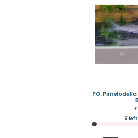
PO. Pimelodella 
€
5
left