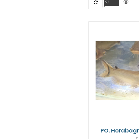
PO. Horabag
€