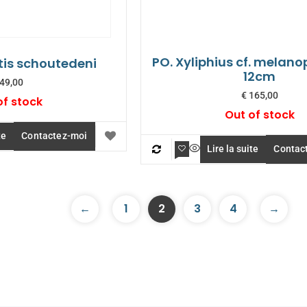
PO. Xyliphius cf. melano
tis schoutedeni
12cm
49,00
€
165,00
of stock
Out of stock
te
Contactez-moi
Lire la suite
Contac
←
1
2
3
4
→