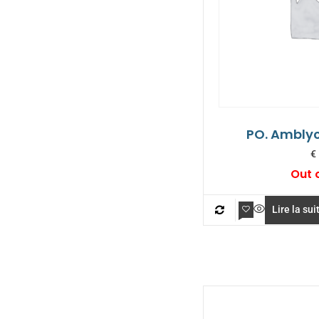
PO. Ambly
€
Out 
Lire la sui