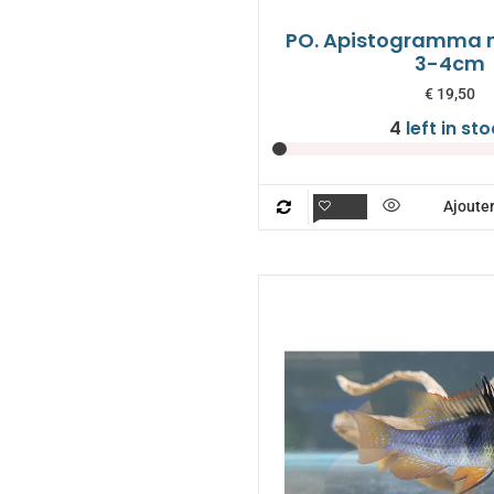
PO. Apistogramma 
3-4cm
€
19,50
4
left in st
Ajouter