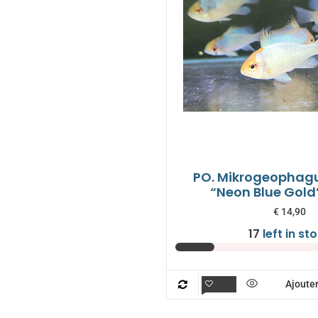
PO. Mikrogeophagu
“Neon Blue Gol
€
14,90
17
left in st
Ajouter