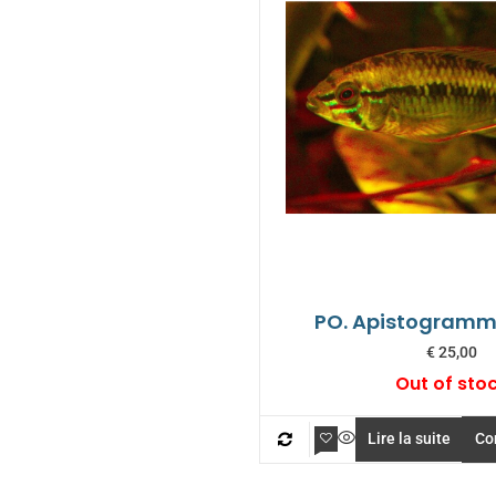
PO. Apistogramm
€
25,00
Out of sto
Lire la suite
Co