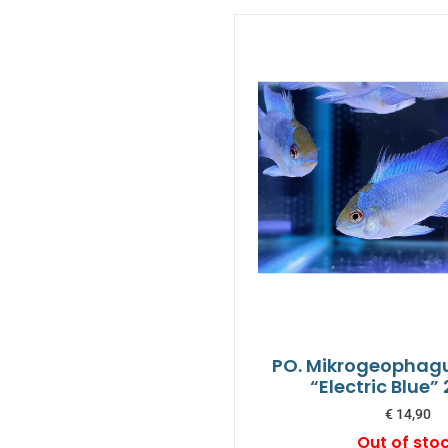
PO. Mikrogeophagu
“Electric Blue
€
14,90
Out of sto