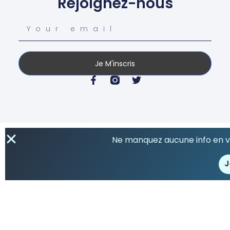
Rejoignez-nous
Je M'inscris
Ne manquez aucune info en vo
J