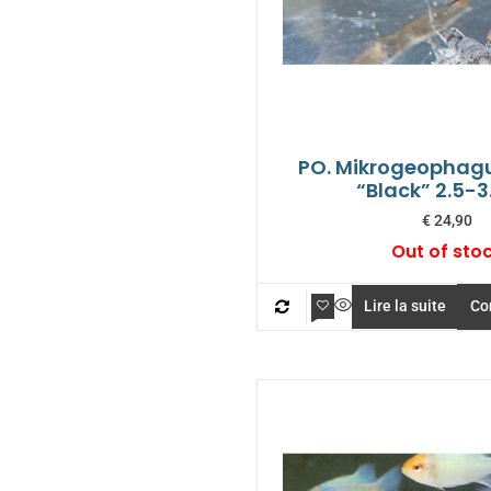
PO. Mikrogeophagu
“Black” 2.5-
€
24,90
Out of sto
Lire la suite
Co