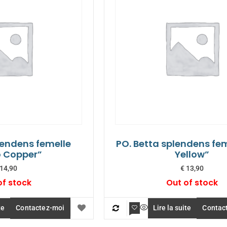
lendens femelle
PO. Betta splendens fem
 Copper”
Yellow”
14,90
€
13,90
of stock
Out of stock
te
Contactez-moi
Lire la suite
Contac