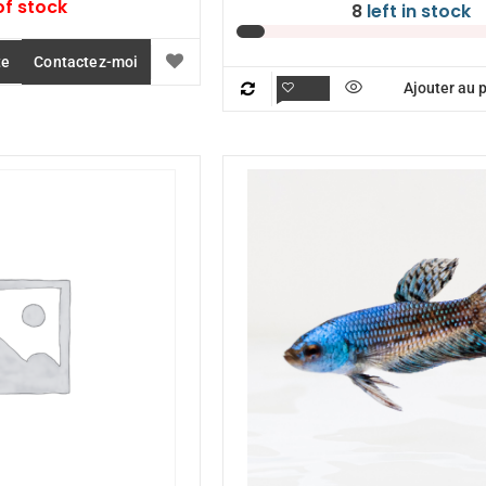
of stock
8
left in stock
te
Contactez-moi
Ajouter au 