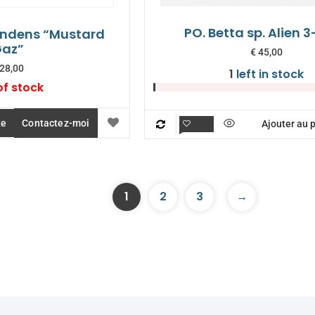
PO. Betta sp. Alien
lendens “Mustard
az”
€
45,00
28,00
1
left in stock
of stock
te
Contactez-moi
Ajouter au 
1
2
3
→