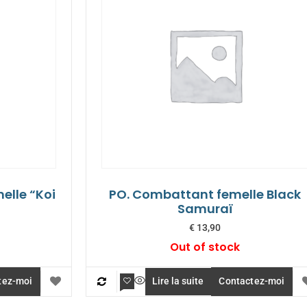
elle “Koi
PO. Combattant femelle Black
Samuraï
€
13,90
Out of stock
tez-moi
Lire la suite
Contactez-moi