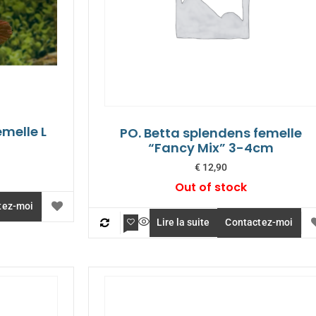
emelle L
PO. Betta splendens femelle
“Fancy Mix” 3-4cm
€
12,90
Out of stock
tez-moi
Lire la suite
Contactez-moi