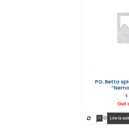
PO. Betta sp
“Nemo
€
Out 
Lire la sui