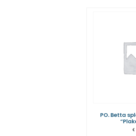
PO. Betta sp
“Plak
€