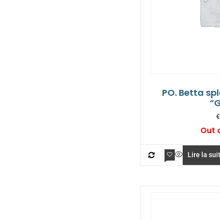
PO. Betta sp
“
€
Out 
Lire la sui