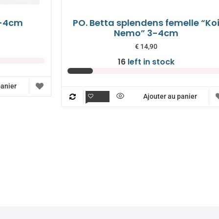
 3-4cm
PO. Betta splendens femelle “Ko
Nemo” 3-4cm
€
14,90
16
left in stock
panier
Ajouter au panier