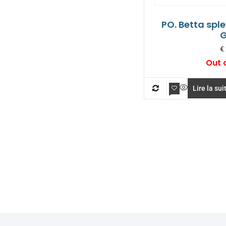
PO. Betta sp
G
€
Out 
Lire la sui