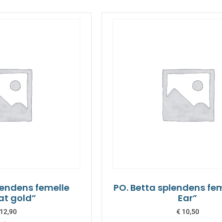
lendens femelle
PO. Betta splendens fem
at gold”
Ear”
12,90
€
10,50