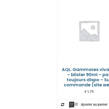
AQL. Gammares viva
– blister 90ml – pa
toujours dispo – S
commande (site w
€
1,75
Ajouter au panier